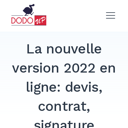
Skip
to
Dodo Up
content
ME
La nouvelle
version 2022 en
EXPAND
DROPDO
ligne: devis,
contrat,
signature