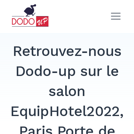
Skip
to
Dodo Up
content
ME
Retrouvez-nous
Dodo-up sur le
EXPAND
DROPDO
salon
EquipHotel2022,
Paris Porte de