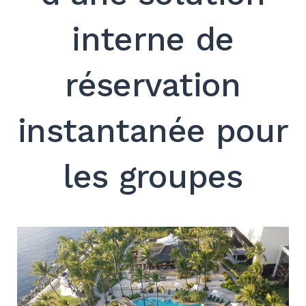
interne de
réservation
Search
for:
instantanée pour
SEARCH
les groupes