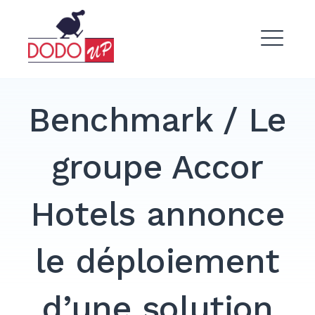
Skip
to
Dodo Up
content
ME
Benchmark / Le
groupe Accor
EXPAND
DROPDO
Hotels annonce
le déploiement
d’une solution