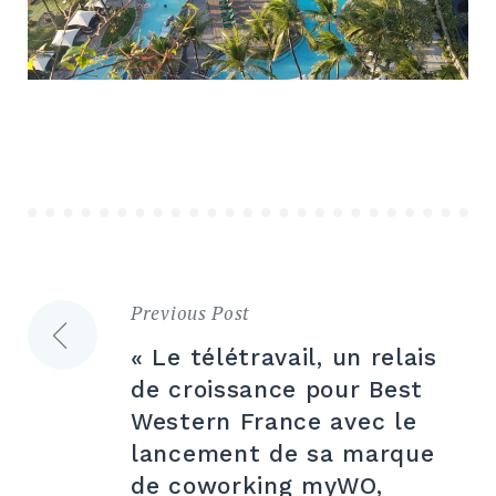
Previous Post
Navigation
« Le télétravail, un relais
de
de croissance pour Best
Western France avec le
l’article
lancement de sa marque
de coworking myWO,