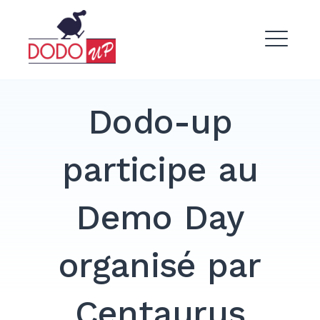
Skip
to
Dodo Up
content
ME
Dodo-up
participe au
EXPAND
DROPDO
Demo Day
organisé par
Centaurus