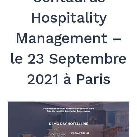
Hospitality
Management –
Search
for:
le 23 Septembre
SEARCH
2021 à Paris